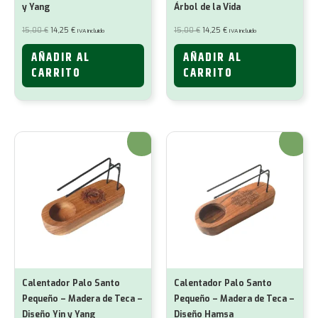
y Yang
Árbol de la Vida
El
El
El
El
15,00
€
14,25
€
15,00
€
14,25
€
IVA incluido
IVA incluido
precio
precio
precio
precio
original
actual
original
actual
era:
es:
era:
es:
AÑADIR AL
AÑADIR AL
15,00 €.
14,25 €.
15,00 €.
14,25 €.
CARRITO
CARRITO
¡Oferta!
¡Oferta!
Calentador Palo Santo
Calentador Palo Santo
Pequeño – Madera de Teca –
Pequeño – Madera de Teca –
Diseño Yin y Yang
Diseño Hamsa