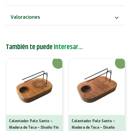
de
Teca
Valoraciones
-
Diseño
Hamsa
También te puede
interesar...
cantidad
¡Oferta!
¡Oferta!
Calentador Palo Santo –
Calentador Palo Santo –
Madera de Teca – Diseño Yin
Madera de Teca – Diseño