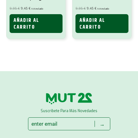
El
El
El
El
9,95
€
9,45
€
9,95
€
9,45
€
IVA incluido
IVA incluido
precio
precio
precio
precio
original
actual
original
actual
era:
es:
era:
es:
AÑADIR AL
AÑADIR AL
9,95 €.
9,45 €.
9,95 €.
9,45 €.
CARRITO
CARRITO
Suscríbete Para Más Novedades
→