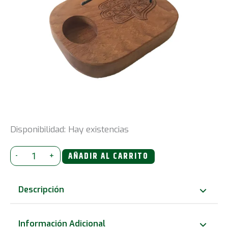
Disponibilidad:
Hay existencias
Calentador
-
+
AÑADIR AL CARRITO
Palo
Santo
Descripción
-
Madera
Información Adicional