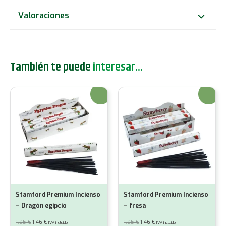
cantidad
Valoraciones
También te puede
interesar...
¡Oferta!
¡Oferta!
Stamford Premium Incienso
Stamford Premium Incienso
– Dragón egipcio
– fresa
El
El
El
El
1,95
€
1,46
€
1,95
€
1,46
€
IVA incluido
IVA incluido