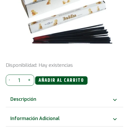
Disponibilidad:
Hay existencias
Buda
-
+
AÑADIR AL CARRITO
Varitas
de
Descripción
incienso
Stamford
Información Adicional
Premium