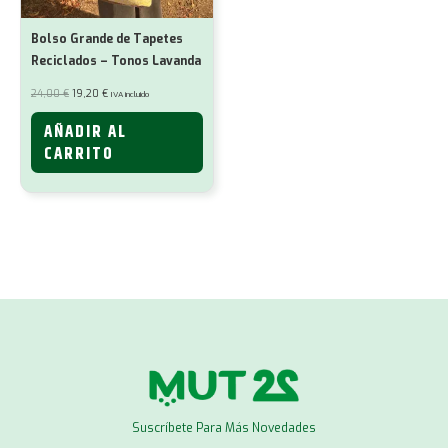
Bolso Grande de Tapetes
Reciclados – Tonos Lavanda
El
El
24,00
€
19,20
€
IVA incluido
precio
precio
original
actual
era:
es:
AÑADIR AL
24,00 €.
19,20 €.
CARRITO
Suscríbete Para Más Novedades