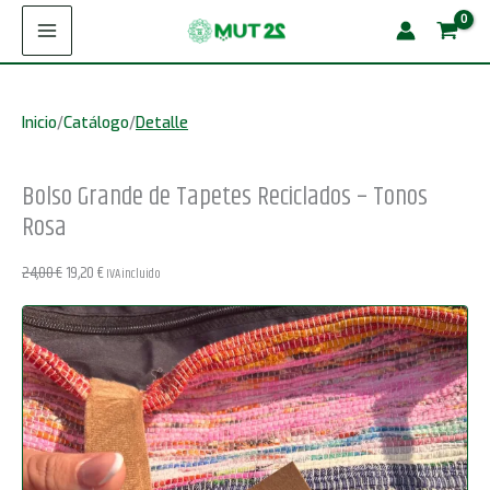
Ir
de
¡Oferta!
al
Tapetes
contenido
Reciclados
Inicio
/
Catálogo
/
Detalle
-
Tonos
Bolso Grande de Tapetes Reciclados – Tonos
Rosa
Rosa
cantidad
El
El
24,00
€
19,20
€
IVA incluido
precio
precio
original
actual
era:
es:
24,00 €.
19,20 €.