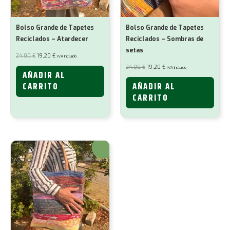
Bolso Grande de Tapetes
Bolso Grande de Tapetes
Reciclados – Atardecer
Reciclados – Sombras de
setas
El
El
24,00
€
19,20
€
IVA incluido
precio
precio
original
actual
El
El
24,00
€
19,20
€
IVA incluido
era:
es:
precio
precio
AÑADIR AL
24,00 €.
19,20 €.
original
actual
era:
es:
CARRITO
AÑADIR AL
24,00 €.
19,20 €.
CARRITO
¡Oferta!