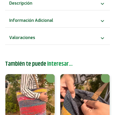
de
Descripción
Tapetes
Reciclados
Información Adicional
-
Tonos
Valoraciones
Rosa
cantidad
También te puede
interesar...
¡Oferta!
¡Oferta!