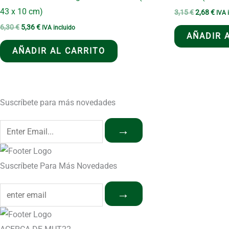
43 x 10 cm)
El
El
3,15
€
2,68
€
IVA 
precio
prec
El
El
6,30
€
5,36
€
IVA incluido
original
actu
AÑADIR 
precio
precio
era:
es:
original
actual
3,15 €.
2,68
AÑADIR AL CARRITO
era:
es:
6,30 €.
5,36 €.
Suscríbete para más novedades
→
Suscríbete Para Más Novedades
→