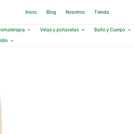
original
actual
Inicio
Blog
Nosotros
Tienda
l 4oz
era:
es:
3,15 €.
2,68 €.
romaterapia
Velas y portavelas
Baño y Cuerpo
rdín