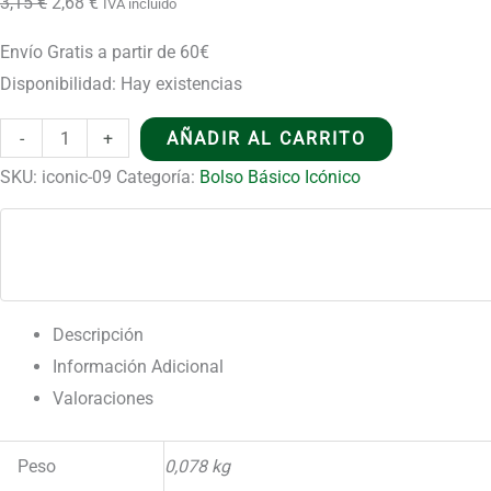
El
El
3,15
€
2,68
€
IVA incluido
(40x36cm)
precio
precio
Envío Gratis a partir de 60€
-
original
actual
Disponibilidad:
Hay existencias
Natural
era:
es:
4oz
3,15 €.
2,68 €.
Bolso
-
+
AÑADIR AL CARRITO
cantidad
Básico
SKU:
iconic-09
Categoría:
Bolso Básico Icónico
Icónico
-
Mañana
Mañana
-
Descripción
(40x36cm)
Información Adicional
-
Valoraciones
Natural
4oz
Peso
0,078 kg
cantidad