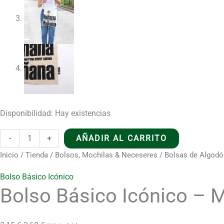
Disponibilidad:
Hay existencias
Bolso
-
+
AÑADIR AL CARRITO
Básico
Inicio
/
Tienda
/
Bolsos, Mochilas & Neceseres
/
Bolsas de Algodó
Icónico
Bolso Básico Icónico
-
Bolso Básico Icónico –
Mañana
Mañana
-