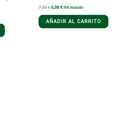
El
El
7,50
€
6,38
€
IVA incluido
precio
precio
original
actual
AÑADIR AL CARRITO
era:
es:
7,50 €.
6,38 €.