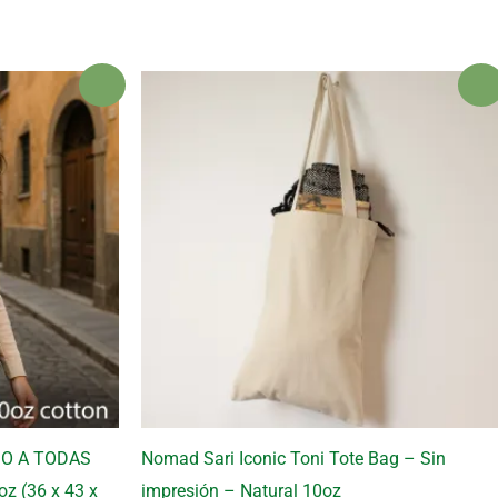
¡Oferta!
¡Ofert
ESO A TODAS
Nomad Sari Iconic Toni Tote Bag – Sin
z (36 x 43 x
impresión – Natural 10oz