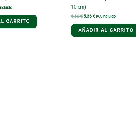
10 cm)
incluido
io
El
El
6,30
€
5,36
€
IVA incluido
al
AL CARRITO
precio
precio
original
actual
 €.
AÑADIR AL CARRITO
era:
es:
6,30 €.
5,36 €.