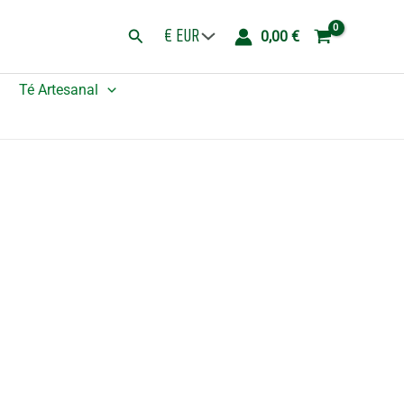
Icónico
Buscar
0,00
€
-
Mañana
Té Artesanal
Mañana
-
(40x36cm)
-
Natural
4oz
cantidad