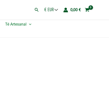
de
Buscar
0,00
€
Yute
Hop
Té Artesanal
Hare
-
Soy
Valiente
cantidad