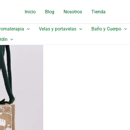
original
actual
Inicio
Blog
Nosotros
Tienda
era:
es:
11,40 €.
7,98 €.
romaterapia
Velas y portavelas
Baño y Cuerpo
rdín