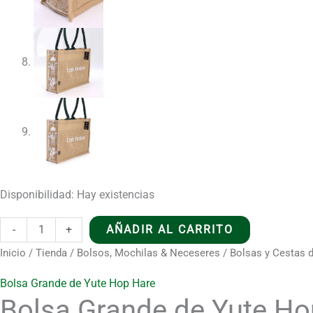
Disponibilidad:
Hay existencias
Bolsa
-
+
AÑADIR AL CARRITO
Grande
Inicio
/
Tienda
/
Bolsos, Mochilas & Neceseres
/
Bolsas y Cestas 
de
Bolsa Grande de Yute Hop Hare
Yute
Bolsa Grande de Yute Ho
Hop