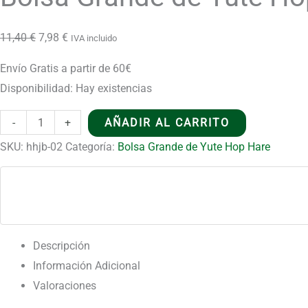
Hare
-
El
El
11,40
€
7,98
€
IVA incluido
Soy
precio
precio
Envío Gratis a partir de 60€
Valiente
original
actual
Disponibilidad:
Hay existencias
cantidad
era:
es:
11,40 €.
7,98 €.
Bolsa
-
+
AÑADIR AL CARRITO
Grande
SKU:
hhjb-02
Categoría:
Bolsa Grande de Yute Hop Hare
de
Yute
Hop
Hare
-
Descripción
Soy
Información Adicional
Valiente
Valoraciones
cantidad