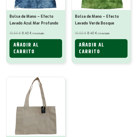
Bolsa de Mano – Efecto
Bolsa de Mano – Efecto
Lavado Azul Mar Profundo
Lavado Verde Bosque
El
El
El
El
10,50
€
8,40
€
10,50
€
8,40
€
IVA incluido
IVA incluido
precio
precio
precio
precio
original
actual
original
actual
era:
es:
era:
es:
AÑADIR AL
AÑADIR AL
10,50 €.
8,40 €.
10,50 €.
8,40 €.
CARRITO
CARRITO