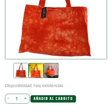
Disponibilidad:
Hay existencias
Bolsa
-
+
AÑADIR AL CARRITO
de