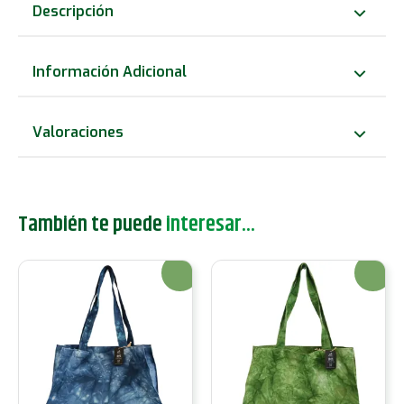
Mano
Descripción
-
Efecto
Información Adicional
Lavado
Naranja
Valoraciones
Desierto
cantidad
También te puede
interesar...
¡Oferta!
¡Oferta!