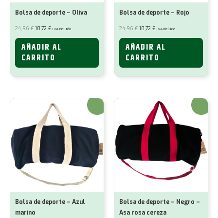
Bolsa de deporte – Oliva
Bolsa de deporte – Rojo
El
El
El
El
24,96
€
18,72
€
24,96
€
18,72
€
IVA incluido
IVA incluido
precio
precio
precio
precio
original
actual
original
actual
era:
es:
era:
es:
AÑADIR AL
AÑADIR AL
24,96 €.
18,72 €.
24,96 €.
18,72 €.
CARRITO
CARRITO
¡Oferta!
¡Oferta!
Bolsa de deporte – Azul
Bolsa de deporte – Negro –
marino
Asa rosa cereza