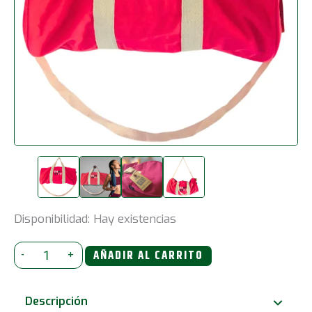
Disponibilidad:
Hay existencias
Bolsa
-
+
AÑADIR AL CARRITO
de
deporte
Descripción