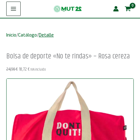
Ir
deporte
¡Oferta!
al
"No
contenido
te
Inicio
/
Catálogo
/
Detalle
rindas"
-
Bolsa de deporte «No te rindas» – Rosa cereza
Rosa
cereza
El
El
24,96
€
18,72
€
IVA incluido
cantidad
precio
precio
original
actual
era:
es:
24,96 €.
18,72 €.