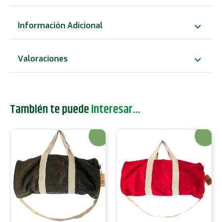
"No
te
Información Adicional
rindas"
-
Valoraciones
Rosa
cereza
cantidad
También te puede
interesar...
¡Oferta!
¡Oferta!