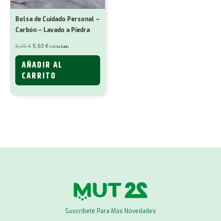
Bolsa de Cuidado Personal –
Carbón – Lavado a Piedra
El
El
6,25
€
5,63
€
IVA incluido
precio
precio
original
actual
era:
es:
AÑADIR AL
6,25 €.
5,63 €.
CARRITO
Suscríbete Para Más Novedades