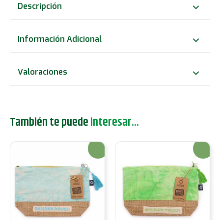
Cuidado
Descripción
Personal
-
Información Adicional
Rosa
y
Valoraciones
Púrpura
-
Lavado
También te puede
interesar...
a
Piedra
¡Oferta!
¡Oferta!
cantidad