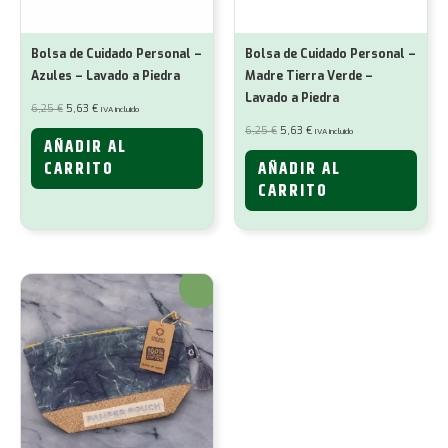
Bolsa de Cuidado Personal –
Bolsa de Cuidado Personal –
Azules – Lavado a Piedra
Madre Tierra Verde –
Lavado a Piedra
El
El
6,25
€
5,63
€
IVA incluido
precio
precio
original
actual
El
El
6,25
€
5,63
€
IVA incluido
era:
es:
precio
precio
AÑADIR AL
6,25 €.
5,63 €.
original
actual
era:
es:
CARRITO
AÑADIR AL
6,25 €.
5,63 €.
CARRITO
¡Oferta!