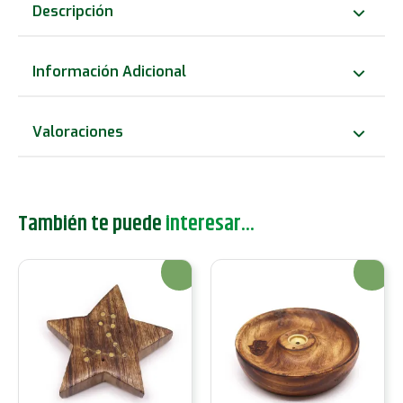
para
Descripción
Incienso
30x10cm
Información Adicional
-
Clásico
Valoraciones
Encalada
cantidad
También te puede
interesar...
¡Oferta!
¡Oferta!