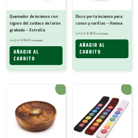
Quemador de incienso con
Disco porta incienso para
signos del zodíaco de latón
conos y varillas – Hamsa
grabado – Estrella
El
El
6,50
€
6,18
€
IVA incluido
precio
precio
original
actual
El
El
5,20
€
4,94
€
IVA incluido
era:
es:
precio
precio
AÑADIR AL
6,50 €.
6,18 €.
original
actual
era:
es:
AÑADIR AL
CARRITO
5,20 €.
4,94 €.
CARRITO
¡Oferta!
¡Oferta!