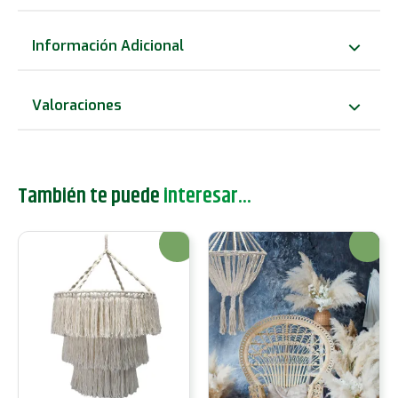
macramé
-
Información Adicional
Negro
cantidad
Valoraciones
También te puede
interesar...
¡Oferta!
¡Oferta!