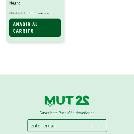
Negro
El
El
200,00
€
110,00
€
IVA incluido
precio
precio
original
actual
era:
es:
AÑADIR AL
200,00 €.
110,00 €.
CARRITO
Suscríbete Para Más Novedades
→