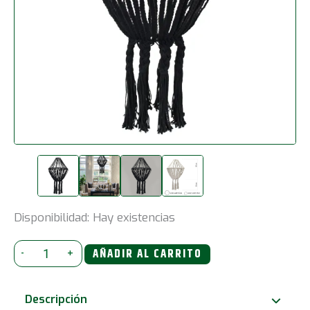
Disponibilidad:
Hay existencias
Araña
-
+
AÑADIR AL CARRITO
grande
de
Descripción