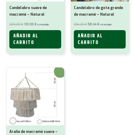
Candelabro suave de
Candelabro de gota grande
macramé – Natural
de macramé – Natural
El
El
El
El
200,00
€
110,00
€
106,25
€
58,44
€
IVA incluido
IVA incluido
precio
precio
precio
precio
original
actual
original
actual
era:
es:
era:
es:
AÑADIR AL
AÑADIR AL
200,00 €.
110,00 €.
106,25 €.
58,44 €.
CARRITO
CARRITO
¡Oferta!
Araña de macramé suave –