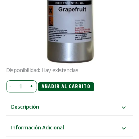
Disponibilidad:
Hay existencias
Aceite
-
+
AÑADIR AL CARRITO
Esencial
500ml
Descripción
-
Pomelo
Información Adicional
cantidad