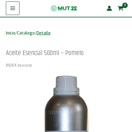
Ir
500ml
al
-
contenido
Pomelo
Inicio
/
Catálogo
/
Detalle
cantidad
Aceite Esencial 500ml – Pomelo
89,00
€
IVA incluido