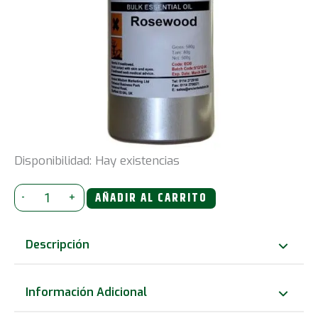
Disponibilidad:
Hay existencias
Aceite
-
+
AÑADIR AL CARRITO
Esencial
500ml
Descripción
-
Palo
Información Adicional
de