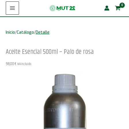
Ir
500ml
al
-
contenido
Palo
Inicio
/
Catálogo
/
Detalle
de
rosa
Aceite Esencial 500ml – Palo de rosa
cantidad
98,00
€
IVA incluido