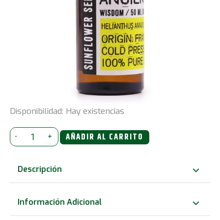
Disponibilidad:
Hay existencias
Aceite
-
+
AÑADIR AL CARRITO
de
Girasol
Descripción
-
50ml
Información Adicional
cantidad