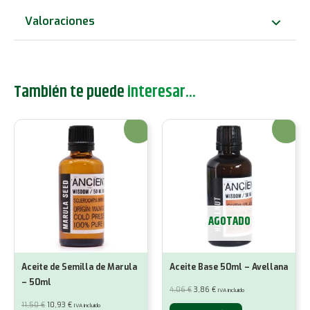
Valoraciones
También te puede
interesar...
¡Oferta!
¡Oferta!
AGOTADO
Aceite de Semilla de Marula
Aceite Base 50ml – Avellana
– 50ml
El
El
4,06
€
3,86
€
IVA incluido
precio
precio
original
actual
El
El
11,50
€
10,93
€
IVA incluido
era:
es: