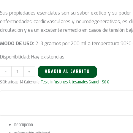
6,63 €.
5,30 €.
Sus propiedades esenciales son su sabor exótico y su poder
enfermedades cardiovasculares y neurodegenerativas, es diur
circulación y es un excelente remedio en casos de tensión ba
MODO DE USO:
2-3 gramos por 200 ml a temperatura 90ºC-95
Disponibilidad:
Hay existencias
50g
-
+
AÑADIR AL CARRITO
Black
SKU:
arteap-14
Categoría:
Tés e Infusiones Artesanales Granel - 50 G
Magic
Blend
cantidad
Descripción