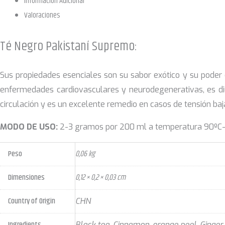
Información Adicional
Valoraciones
Té Negro Pakistaní Supremo:
Sus propiedades esenciales son su sabor exótico y su poder
enfermedades cardiovasculares y neurodegenerativas, es diur
circulación y es un excelente remedio en casos de tensión ba
MODO DE USO:
2-3 gramos por 200 ml a temperatura 90ºC-95
Peso
0,06 kg
Dimensiones
0,12 × 0,2 × 0,03 cm
Country of Origin
CHN
Ingredients
Black tea, Cinnamon, orange peel, Ginge