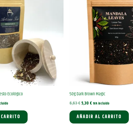
esto Ecológico
50g Dark Brown Magic
El
El
6,63
€
5,30
€
cluido
IVA incluido
o
precio
precio
l
original
actual
 CARRITO
AÑADIR AL CARRITO
era:
es:
€.
6,63 €.
5,30 €.