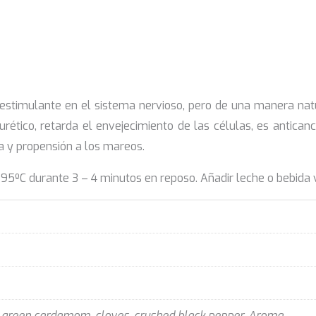
 estimulante en el sistema nervioso, pero de una manera nat
ético, retarda el envejecimiento de las células, es anticanc
ja y propensión a los mareos.
ºC durante 3 – 4 minutos en reposo. Añadir leche o bebida 
r, green cardamom, cloves, crushed black pepper, Aroma