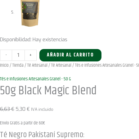
Disponibilidad:
Hay existencias
50g
-
+
AÑADIR AL CARRITO
Black
Inicio
/
Tienda
/
Té Artesanal
/
Té Artesanal
/
Tés e Infusiones Artesanales Granel - 5
Magic
Tés e Infusiones Artesanales Granel - 50 G
Blend
50g Black Magic Blend
cantidad
El
El
6,63
€
5,30
€
IVA incluido
precio
precio
Envío Gratis a partir de 60€
original
actual
Té Negro Pakistaní Supremo:
era:
es: