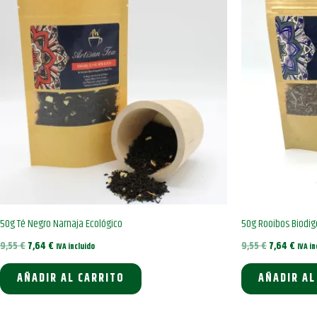
50g Té Negro Narnaja Ecológico
50g Rooibos Biodig
El
El
El
El
9,55
€
7,64
€
9,55
€
7,64
€
IVA incluido
IVA in
precio
precio
precio
preci
original
actual
original
actua
AÑADIR AL CARRITO
AÑADIR AL
era:
es:
era:
es:
9,55 €.
7,64 €.
9,55 €.
7,64 