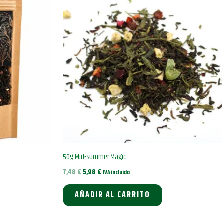
50g Mid-summer Magic
El
El
7,48
€
5,98
€
IVA incluido
precio
precio
original
actual
AÑADIR AL CARRITO
era:
es:
7,48 €.
5,98 €.