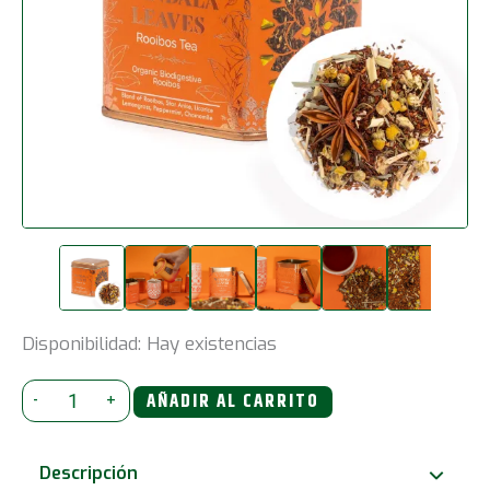
Disponibilidad:
Hay existencias
50
-
+
AÑADIR AL CARRITO
g
Orgánico
Descripción