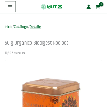
Ir
Orgánico
al
Biodigest
contenido
Rooibos
Inicio
/
Catálogo
/
Detalle
cantidad
50 g Orgánico Biodigest Rooibos
10,50
€
IVA incluido