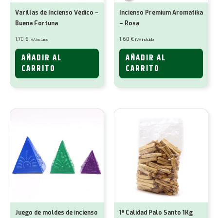
Varillas de Incienso Védico –
Incienso Premium Aromatika
Buena Fortuna
– Rosa
1,70
€
1,60
€
IVA incluido
IVA incluido
AÑADIR AL
AÑADIR AL
CARRITO
CARRITO
Juego de moldes de incienso
1ª Calidad Palo Santo 1Kg