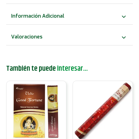
Biodigest
Rooibos
Información Adicional
cantidad
Valoraciones
También te puede
interesar...