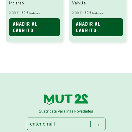
Incienso
Vainilla
El
El
El
El
2,00
€
1,50
€
2,00
€
1,50
€
IVA incluido
IVA incluido
precio
precio
precio
precio
original
actual
original
actual
era:
es:
era:
es:
AÑADIR AL
AÑADIR AL
2,00 €.
1,50 €.
2,00 €.
1,50 €.
CARRITO
CARRITO
Suscríbete Para Más Novedades
→