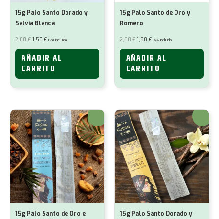
15g Palo Santo Dorado y
15g Palo Santo de Oro y
Salvia Blanca
Romero
El
El
El
El
2,00
€
1,50
€
2,00
€
1,50
€
IVA incluido
IVA incluido
precio
precio
precio
precio
original
actual
original
actual
era:
es:
era:
es:
AÑADIR AL
AÑADIR AL
2,00 €.
1,50 €.
2,00 €.
1,50 €.
CARRITO
CARRITO
¡Oferta!
¡Oferta!
15g Palo Santo de Oro e
15g Palo Santo Dorado y