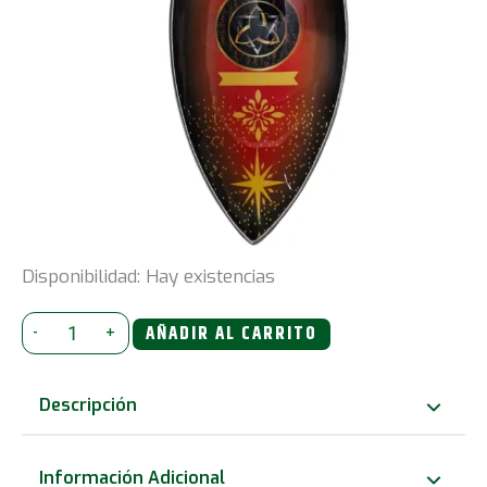
Disponibilidad:
Hay existencias
Tazón
-
+
AÑADIR AL CARRITO
de
incienso
Descripción
esmaltado
-
Información Adicional