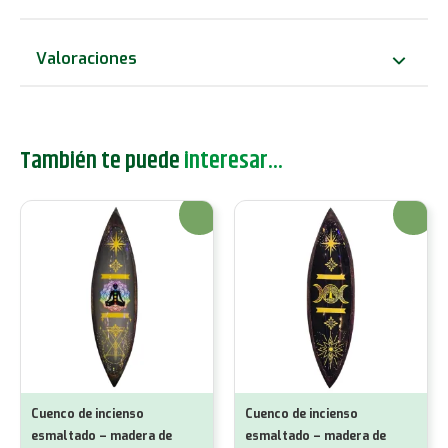
aluminio
-
Valoraciones
triquetra
pagana
cantidad
También te puede
interesar...
¡Oferta!
¡Oferta!
Cuenco de incienso
Cuenco de incienso
esmaltado – madera de
esmaltado – madera de