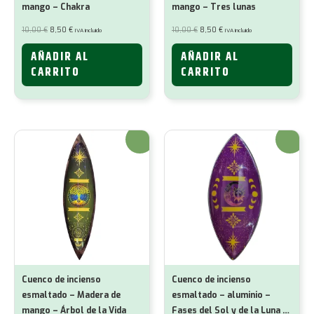
mango – Chakra
mango – Tres lunas
El
El
El
El
10,00
€
8,50
€
10,00
€
8,50
€
IVA incluido
IVA incluido
precio
precio
precio
precio
original
actual
original
actual
era:
es:
era:
es:
AÑADIR AL
AÑADIR AL
10,00 €.
8,50 €.
10,00 €.
8,50 €.
CARRITO
CARRITO
¡Oferta!
¡Oferta!
Cuenco de incienso
Cuenco de incienso
esmaltado – Madera de
esmaltado – aluminio –
mango – Árbol de la Vida
Fases del Sol y de la Luna en