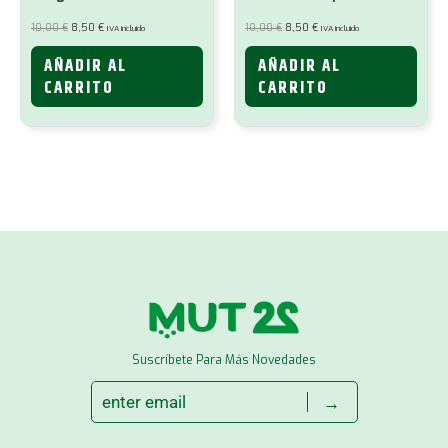
púrpura
El
El
El
El
10,00
€
8,50
€
10,00
€
8,50
€
IVA incluido
IVA incluido
precio
precio
precio
precio
original
actual
original
actual
era:
es:
era:
es:
AÑADIR AL
AÑADIR AL
10,00 €.
8,50 €.
10,00 €.
8,50 €.
CARRITO
CARRITO
Suscríbete Para Más Novedades
→