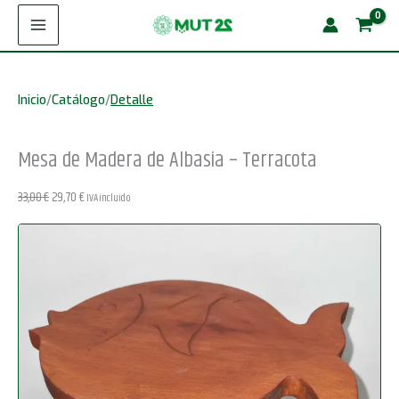
Ir
Madera
¡Oferta!
al
de
contenido
Albasia
Inicio
/
Catálogo
/
Detalle
-
Terracota
Mesa de Madera de Albasia – Terracota
cantidad
El
El
33,00
€
29,70
€
IVA incluido
precio
precio
original
actual
era:
es:
33,00 €.
29,70 €.