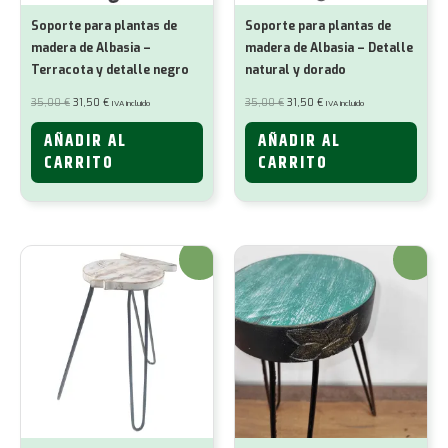
Soporte para plantas de
Soporte para plantas de
madera de Albasia –
madera de Albasia – Detalle
Terracota y detalle negro
natural y dorado
El
El
El
El
35,00
€
31,50
€
35,00
€
31,50
€
IVA incluido
IVA incluido
precio
precio
precio
precio
original
actual
original
actual
era:
es:
era:
es:
AÑADIR AL
AÑADIR AL
35,00 €.
31,50 €.
35,00 €.
31,50 €.
CARRITO
CARRITO
¡Oferta!
¡Oferta!