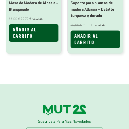
Mesa de Madera de Albasia –
Soporte para plantas de
Blanqueado
madera Albasia – Detalle
turquesa y dorado
El
El
33,00
€
29,70
€
IVA incluido
precio
precio
original
actual
El
El
35,00
€
31,50
€
IVA incluido
era:
es:
precio
precio
AÑADIR AL
33,00 €.
29,70 €.
original
actual
era:
es:
CARRITO
AÑADIR AL
35,00 €.
31,50 €.
CARRITO
Suscríbete Para Más Novedades