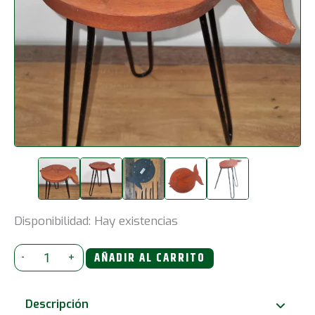
Disponibilidad:
Hay existencias
Mesa
-
+
AÑADIR AL CARRITO
de
Madera
Descripción