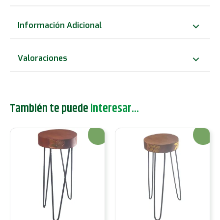
de
Albasia
Información Adicional
-
Terracota
Valoraciones
cantidad
También te puede
interesar...
¡Oferta!
¡Oferta!