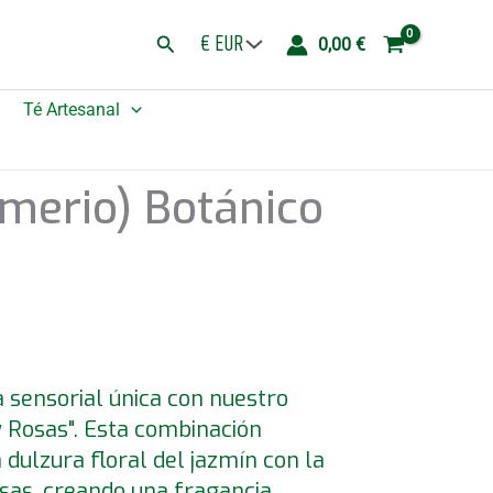
Botánico
Buscar
0,00
€
Jazmin
Rosas
Té Artesanal
cantidad
merio) Botánico
 sensorial única con nuestro
y Rosas". Esta combinación
 dulzura floral del jazmín con la
osas, creando una fragancia