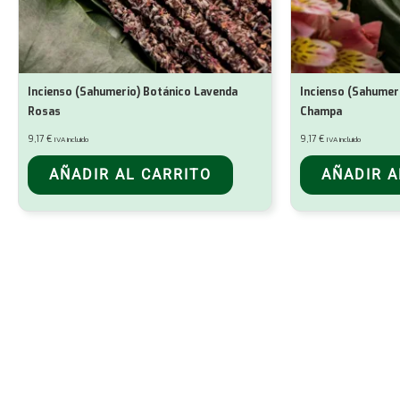
Incienso (Sahumerio) Botánico Lavenda
Incienso (Sahumer
Rosas
Champa
9,17
€
9,17
€
IVA incluido
IVA incluido
AÑADIR AL CARRITO
AÑADIR A