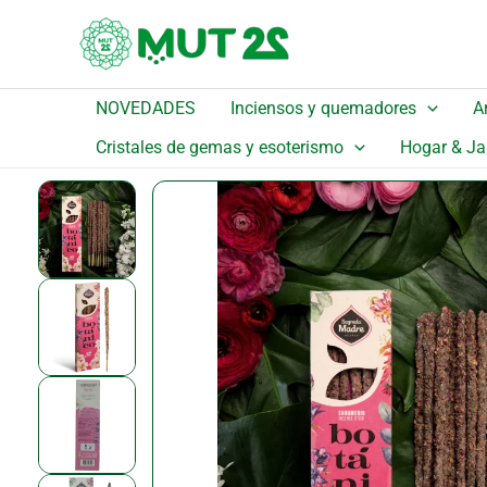
Ir
al
contenido
NOVEDADES
Inciensos y quemadores
A
Inicio
/
Catálogo
/
Detalle
Cristales de gemas y esoterismo
Hogar & Ja