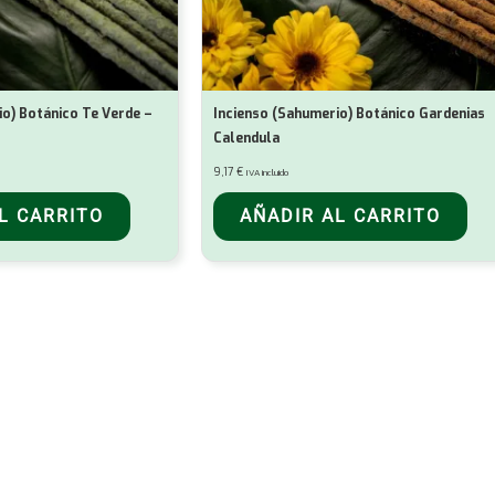
io) Botánico Te Verde –
Incienso (Sahumerio) Botánico Gardenias
Calendula
9,17
€
IVA incluido
L CARRITO
AÑADIR AL CARRITO