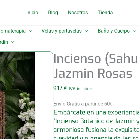
Inicio
Blog
Nosotros
Tienda
romaterapia
Velas y portavelas
Baño y Cuerpo
rdín
Incienso (Sahu
Jazmin Rosas
9,17
€
IVA incluido
Envío Gratis a partir de 60€
Embárcate en una experiencia
"Incienso Botánico de Jazmín 
armoniosa fusiona la exquisita
suavidad y elegancia de las r