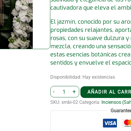
cautivadora que eleva el ambi
El jazmín, conocido por su ar
propiedades relajantes, aport
rosas, con su suave dulzura 
mezcla, creando una sensació
estas esencias botánicas crean
sentidos y envuelve el espaci
Disponibilidad:
Hay existencias
Incienso
-
+
AÑADIR AL CAR
(Sahumerio)
SKU:
smbi-02
Categoría:
Inciensos (Sa
Botánico
Guarante
Jazmin
Rosas