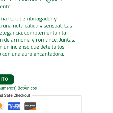
ente.
oma floral embriagador y
a una nota cálida y sensual. Las
y elegancia, complementan la
n de armonía y romance. Juntas,
 un incienso que deleita los
o con una aura encantadora.
RITO
humerios) BotÃ¡nicos
ed Safe Checkout