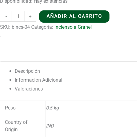
Disponibilidad:
Hay existencias
era:
es:
26,00 €.
16,90 €.
Incienso
-
+
AÑADIR AL CARRITO
Granel
SKU:
bincs-04
Categoría:
Incienso a Granel
-
Sangre
de
Dragón
cantidad
Descripción
Información Adicional
Valoraciones
Peso
0,5 kg
Country of
IND
Origin