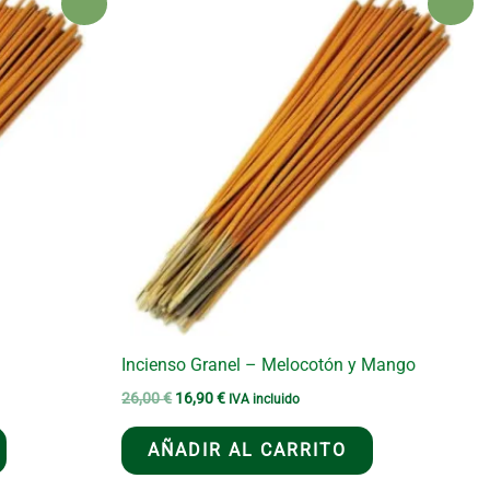
¡Oferta!
¡Oferta!
Incienso Granel – Melocotón y Mango
El
El
26,00
€
16,90
€
IVA incluido
precio
precio
original
actual
AÑADIR AL CARRITO
era:
es:
26,00 €.
16,90 €.