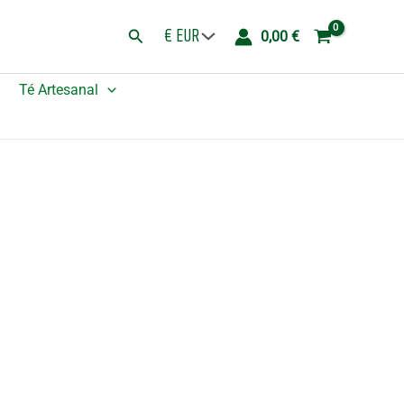
-
Buscar
0,00
€
Sangre
de
Té Artesanal
Dragón
cantidad