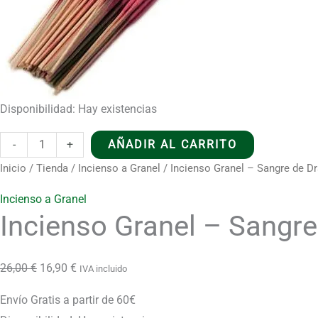
Disponibilidad:
Hay existencias
Incienso
-
+
AÑADIR AL CARRITO
Granel
Inicio
/
Tienda
/
Incienso a Granel
/ Incienso Granel – Sangre de D
-
Incienso a Granel
Sangre
Incienso Granel – Sangr
de
Dragón
cantidad
El
El
26,00
€
16,90
€
IVA incluido
precio
precio
Envío Gratis a partir de 60€
original
actual