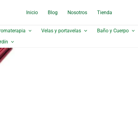
original
actual
Inicio
Blog
Nosotros
Tienda
era:
es:
26,00 €.
16,90 €.
romaterapia
Velas y portavelas
Baño y Cuerpo
rdín