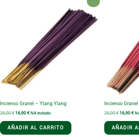
¡Oferta!
Incienso Granel – Ylang Ylang
Incienso Grane
El
El
El
El
26,00
€
16,90
€
26,00
€
16,90
€
IVA incluido
IV
precio
precio
precio
pr
original
actual
original
ac
AÑADIR AL CARRITO
AÑADIR A
era:
es:
era:
es:
26,00 €.
16,90 €.
26,00 €.
16