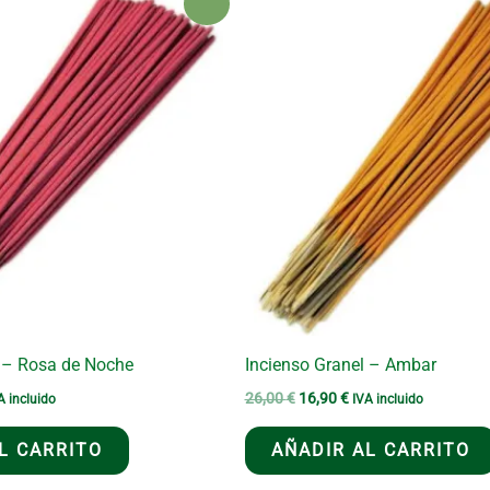
¡Oferta!
l – Rosa de Noche
Incienso Granel – Ambar
El
El
26,00
€
16,90
€
A incluido
IVA incluido
ecio
precio
precio
tual
original
actual
L CARRITO
AÑADIR AL CARRITO
era:
es:
,90 €.
26,00 €.
16,90 €.