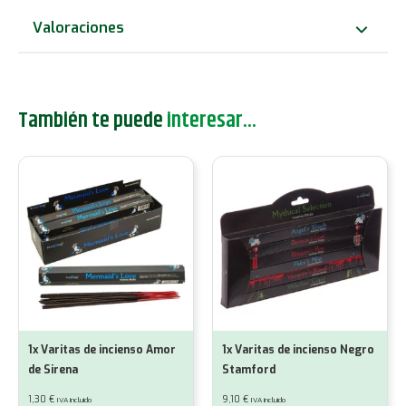
Dragón
Valoraciones
cantidad
También te puede
interesar...
1x Varitas de incienso Amor
1x Varitas de incienso Negro
de Sirena
Stamford
1,30
€
9,10
€
IVA incluido
IVA incluido