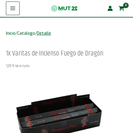
Ir
de
al
incienso
contenido
Fuego
Inicio
/
Catálogo
/
Detalle
de
Dragón
1x Varitas de incienso Fuego de Dragón
cantidad
1,30
€
IVA incluido