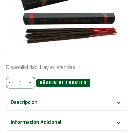
Disponibilidad:
Hay existencias
1x
-
+
AÑADIR AL CARRITO
Varitas
de
Descripción
incienso
Fuego
Información Adicional
de