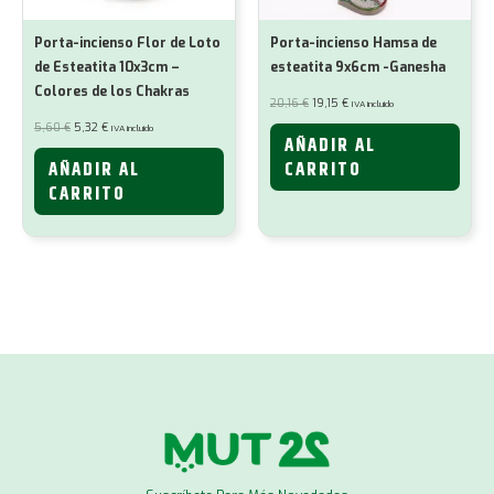
Porta-incienso Flor de Loto
Porta-incienso Hamsa de
de Esteatita 10x3cm –
esteatita 9x6cm -Ganesha
Colores de los Chakras
El
El
20,16
€
19,15
€
IVA incluido
precio
precio
original
actual
El
El
5,60
€
5,32
€
IVA incluido
era:
es:
precio
precio
AÑADIR AL
20,16 €.
19,15 €.
original
actual
era:
es:
AÑADIR AL
CARRITO
5,60 €.
5,32 €.
CARRITO