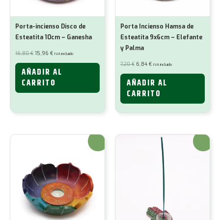
Porta-incienso Disco de
Porta Incienso Hamsa de
Esteatita 10cm – Ganesha
Esteatita 9x6cm – Elefante
y Palma
El
El
16,80
€
15,96
€
IVA incluido
precio
precio
original
actual
El
El
7,20
€
6,84
€
IVA incluido
era:
es:
precio
precio
AÑADIR AL
16,80 €.
15,96 €.
original
actual
era:
es:
CARRITO
AÑADIR AL
7,20 €.
6,84 €.
CARRITO
¡Oferta!
¡Oferta!