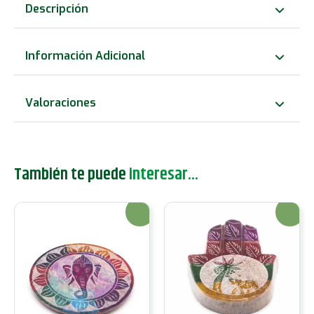
de
Descripción
Esteatita
Siete
Información Adicional
Chackra
-
Valoraciones
26x5cm
cantidad
También te puede
interesar...
¡Oferta!
¡Oferta!