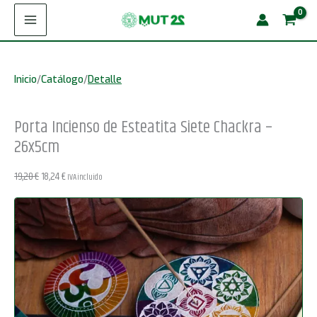
Ir
de
¡Oferta!
al
Esteatita
contenido
Siete
Inicio
/
Catálogo
/
Detalle
Chackra
-
Porta Incienso de Esteatita Siete Chackra –
26x5cm
26x5cm
cantidad
El
El
19,20
€
18,24
€
IVA incluido
precio
precio
original
actual
era:
es:
19,20 €.
18,24 €.