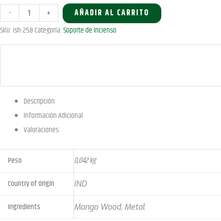
cantidad
4,50 €.
4,28 €.
Oro
-
+
AÑADIR AL CARRITO
y
SKU:
ish-258
Categoría:
Soporte de Incienso
negro
sobre
madera
de
mango
Descripción
-
Información Adicional
Triple
Valoraciones
Luna
cantidad
Peso
0,042 kg
Country of Origin
IND
Ingredients
Mango Wood, Metal