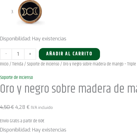
Disponibilidad:
Hay existencias
Oro
-
+
AÑADIR AL CARRITO
y
Inicio
/
Tienda
/
Soporte de Incienso
/ Oro y negro sobre madera de mango – Triple
negro
Soporte de Incienso
sobre
Oro y negro sobre madera de ma
madera
de
mango
El
El
4,50
€
4,28
€
IVA incluido
-
precio
precio
Envío Gratis a partir de 60€
Triple
original
actual
Disponibilidad:
Hay existencias
Luna
era:
es: