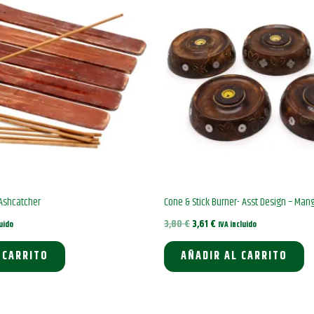
Ashcatcher
Cone & Stick Burner- Asst Design – Ma
El
El
3,80
€
3,61
€
luido
IVA incluido
precio
precio
original
actual
 CARRITO
AÑADIR AL CARRITO
era:
es:
3,80 €.
3,61 €.