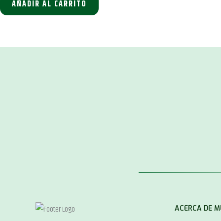
AÑADIR AL CARRITO
era:
es:
10,00 €.
9,50 €.
ACERCA DE 