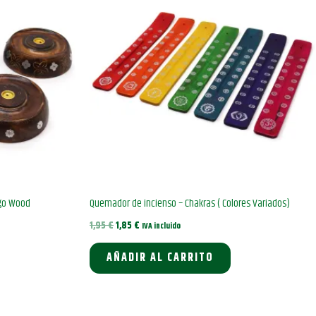
ngo Wood
Quemador de incienso – Chakras ( Colores Variados)
El
El
1,95
€
1,85
€
IVA incluido
precio
precio
original
actual
AÑADIR AL CARRITO
era:
es:
1,95 €.
1,85 €.