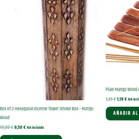
Plain Mango Wood 
El
El
1,25
€
1,19
€
IVA inc
precio
precio
Box of 2 Hexaganal Incense Tower Smoke Box – Mango
original
actual
AÑADIR AL
era:
es:
Wood
1,25 €.
1,19 €.
El
El
10,00
€
9,50
€
IVA incluido
precio
precio
original
actual