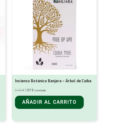
Incienso Botánico Banjara – Árbol de Ceiba
El
El
3,40
€
1,87
€
IVA incluido
precio
precio
original
actual
era:
es:
AÑADIR AL CARRITO
3,40 €.
1,87 €.