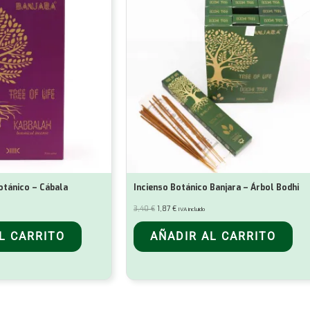
otánico – Cábala
Incienso Botánico Banjara – Árbol Bodhi
El
El
3,40
€
1,87
€
IVA incluido
precio
precio
original
actual
era:
es:
L CARRITO
AÑADIR AL CARRITO
3,40 €.
1,87 €.