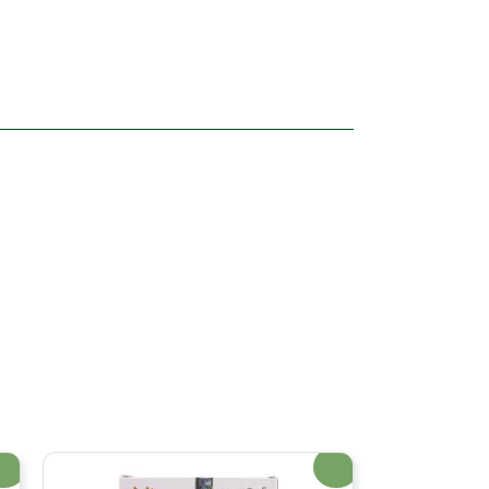
erta!
¡Oferta!