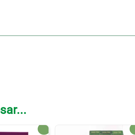
sar...
¡Oferta!
¡Of