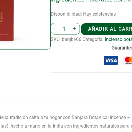
Disponibilidad:
Hay existencias
Incienso
-
+
AÑADIR AL CAR
Botánico
SKU:
banjbi-06
Categoría:
Incienso bot
Banjara
Guarante
-
Árbol
de
Roble
cantidad
de la tradición celta a tu hogar con Banjara Botanical Incense –
as), hecho a mano en la India con ingredientes naturales para 