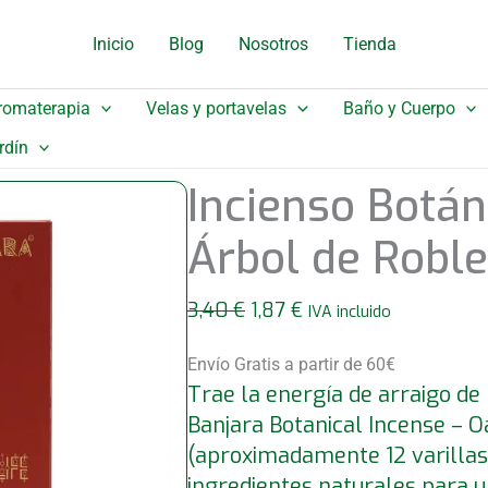
original
actual
Inicio
Blog
Nosotros
Tienda
era:
es:
3,40 €.
1,87 €.
romaterapia
Velas y portavelas
Baño y Cuerpo
rdín
Incienso Botán
Árbol de Roble
El
El
3,40
€
1,87
€
IVA incluido
precio
precio
original
actual
Envío Gratis a partir de 60€
Trae la energía de arraigo de 
era:
es:
3,40 €.
1,87 €.
Banjara Botanical Incense – O
(aproximadamente 12 varillas)
ingredientes naturales para u