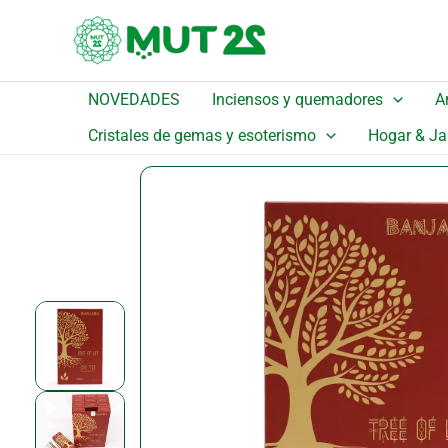
Ir
¡Oferta!
al
contenido
NOVEDADES
Inciensos y quemadores
A
Inicio
/
Catálogo
/
Detalle
Cristales de gemas y esoterismo
Hogar & Ja