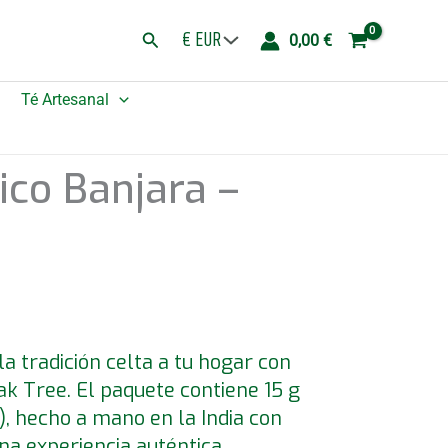
Banjara
Buscar
0,00
€
-
Árbol
Té Artesanal
de
Roble
cantidad
ico Banjara –
la tradición celta a tu hogar con
ak Tree. El paquete contiene 15 g
, hecho a mano en la India con
na experiencia auténtica.