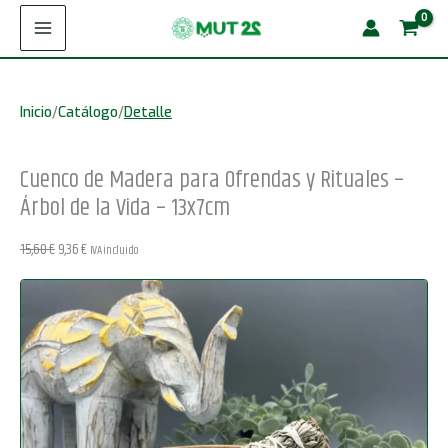
Ir
Madera
¡Oferta!
al
para
contenido
Ofrendas
Inicio
/
Catálogo
/
Detalle
y
Rituales
Cuenco de Madera para Ofrendas y Rituales –
-
Árbol de la Vida – 13x7cm
Árbol
de
El
El
15,60
€
9,36
€
IVA incluido
la
precio
precio
original
actual
Vida
era:
es:
-
15,60 €.
9,36 €.
13x7cm
cantidad