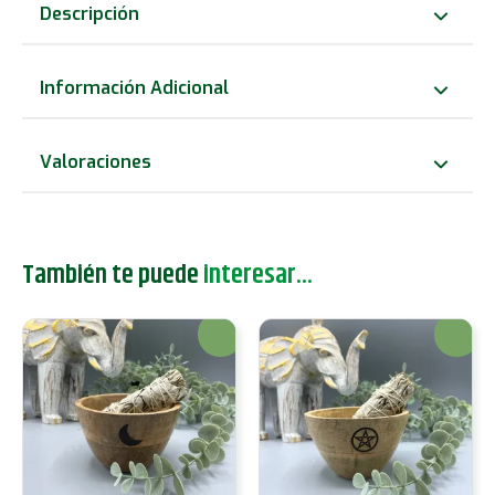
Madera
Descripción
para
Ofrendas
Información Adicional
y
Rituales
Valoraciones
-
Árbol
de
También te puede
interesar...
la
Vida
¡Oferta!
¡Oferta!
-
13x7cm
cantidad