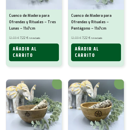
Cuenco de Madera para
Cuenco de Madera para
Ofrendas y Rituales – Tres
Ofrendas y Rituales –
Lunas – 11x7cm
Pentágono – 11x7cm
El
El
El
El
12,03
€
7,22
€
12,03
€
7,22
€
IVA incluido
IVA incluido
precio
precio
precio
precio
original
actual
original
actual
era:
es:
era:
es:
AÑADIR AL
AÑADIR AL
12,03 €.
7,22 €.
12,03 €.
7,22 €.
CARRITO
CARRITO
¡Oferta!
¡Oferta!