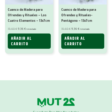
Cuenco de Madera para
Cuenco de Madera para
Ofrendas y Rituales – Los
Ofrendas y Rituales-
Cuatro Elementos – 13x7cm
Pentágono – 13x7cm
El
El
El
El
15,60
€
9,36
€
15,60
€
9,36
€
IVA incluido
IVA incluido
precio
precio
precio
precio
original
actual
original
actual
era:
es:
era:
es:
AÑADIR AL
AÑADIR AL
15,60 €.
9,36 €.
15,60 €.
9,36 €.
CARRITO
CARRITO