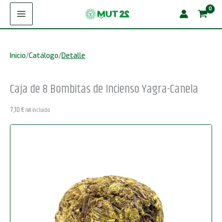
Ir
8
al
Bombitas
contenido
de
Inicio
/
Catálogo
/
Detalle
Incienso
Yagra-
Caja de 8 Bombitas de Incienso Yagra-Canela
Canela
cantidad
7,10
€
IVA incluido