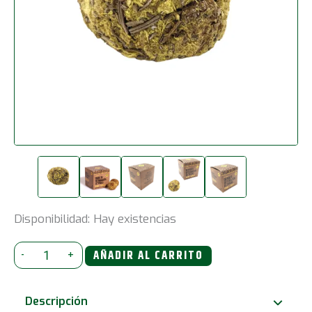
Disponibilidad:
Hay existencias
Caja
-
+
AÑADIR AL CARRITO
de
8
Descripción