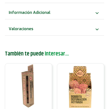
Bombitas
de
Información Adicional
Incienso
Yagra-
Valoraciones
Canela
cantidad
También te puede
interesar...